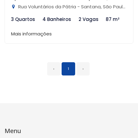
Rua Voluntários da Pátria - Santana, São Paulo-SP
3 Quartos
4 Banheiros
2 Vagas
87 m²
Mais informações
‹
1
›
Menu