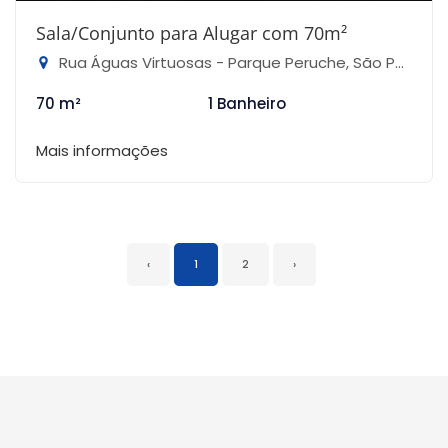
Sala/Conjunto para Alugar com 70m²
Rua Águas Virtuosas - Parque Peruche, São Paulo-SP
70 m²
1 Banheiro
Mais informações
‹
1
2
›