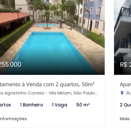
255.000
R$ 
tamento à Venda com 2 quartos, 50m²
Apar
a Agostinho Correia - Vila Miriam, São Paulo-SP
Rua
artos
1 Banheiro
1 Vaga
50 m²
2 Qu
 informações
Mais