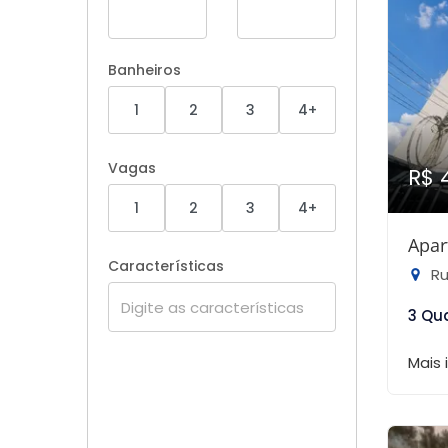
Banheiros
1
2
3
4+
Vagas
R$ 
1
2
3
4+
Apar
Características
Rua
3 Qu
Mais