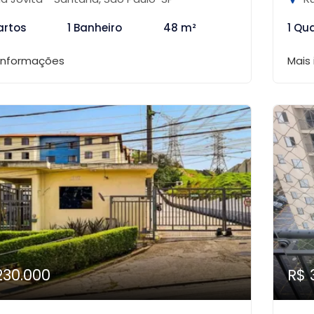
artos
1 Banheiro
48 m²
1 Qu
 informações
Mais
230.000
R$ 