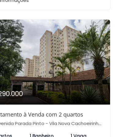
 informações
290.000
tamento à Venda com 2 quartos
nida Parada Pinto - Vila Nova Cachoeirinha, São Paulo-SP
artos
1 Banheiro
1 Vaga