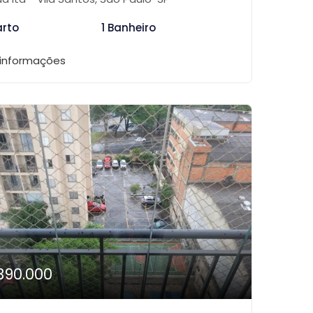
arto
1 Banheiro
 informações
390.000