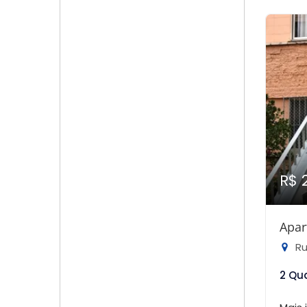
R$ 
Apar
Rua
2 Qu