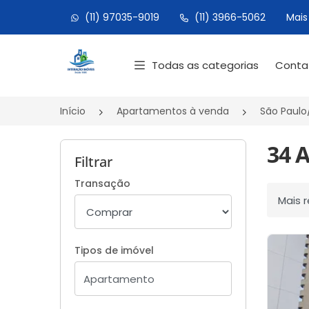
(11) 97035-9019
(11) 3966-5062
Mais
Página inicial
Todas as categorias
Cont
Início
Apartamentos à venda
São Paulo
34 
Filtrar
Transação
Ordenar
Tipos de imóvel