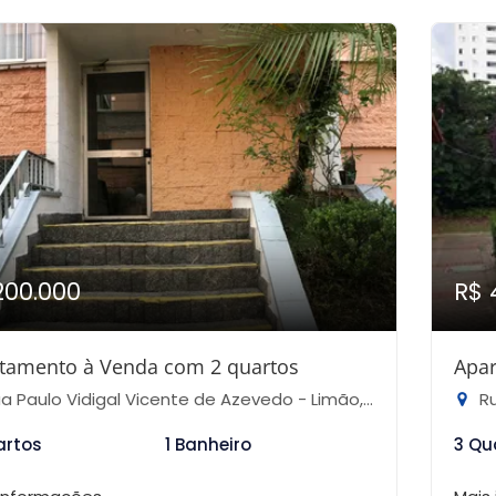
200.000
R$ 
tamento à Venda com 2 quartos
Apar
 Paulo Vidigal Vicente de Azevedo - Limão, São Paulo-SP
Rua
artos
1 Banheiro
3 Qu