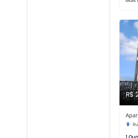
Mais
R$ 
Apar
Rua
1 Qu