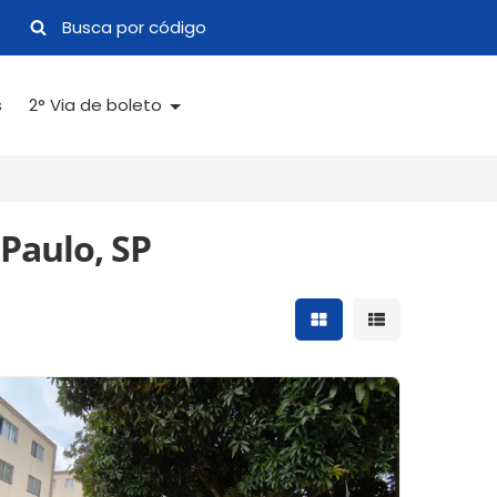
s
2° Via de boleto
Paulo, SP
Mostrar resultados 
Mostrar result