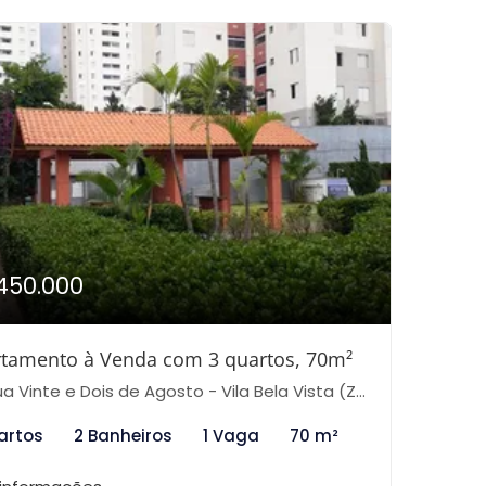
450.000
tamento à Venda com 3 quartos, 70m²
 Vinte e Dois de Agosto - Vila Bela Vista (Zona Norte), São Paulo-SP
artos
2 Banheiros
1 Vaga
70 m²