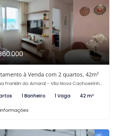
360.000
tamento à Venda com 2 quartos, 42m²
 Franklin do Amaral - Vila Nova Cachoeirinha, São Paulo-SP
artos
1 Banheiro
1 Vaga
42 m²
 informações