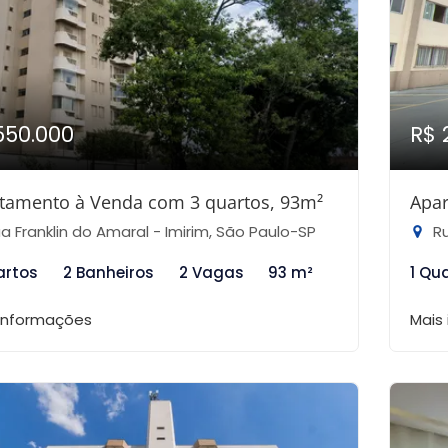
550.000
R$ 
tamento à Venda com 3 quartos, 93m²
Apar
a Franklin do Amaral - Imirim, São Paulo-SP
Ru
artos
2 Banheiros
2 Vagas
93 m²
1 Qu
 informações
Mais