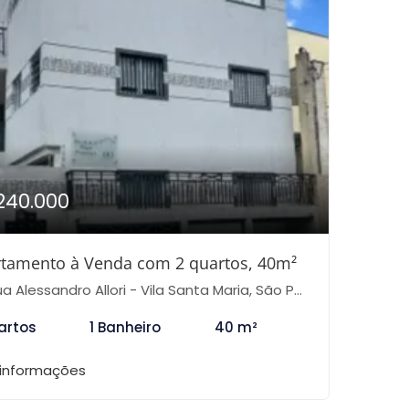
240.000
tamento à Venda com 2 quartos, 40m²
 Alessandro Allori - Vila Santa Maria, São Paulo-SP
artos
1 Banheiro
40 m²
 informações