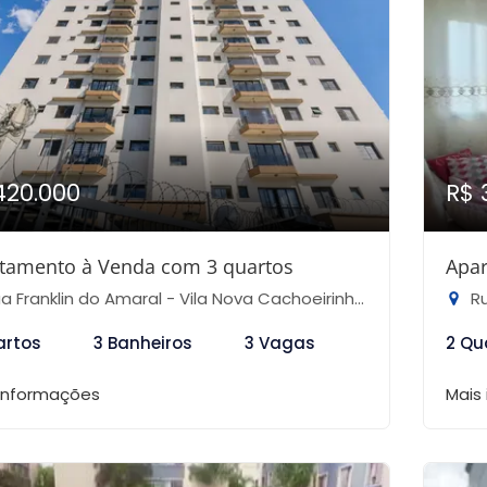
420.000
R$ 
tamento à Venda com 3 quartos
Apar
 Franklin do Amaral - Vila Nova Cachoeirinha, São Paulo-SP
Rua
artos
3 Banheiros
3 Vagas
2 Qu
 informações
Mais