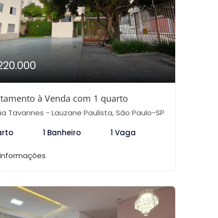
220.000
tamento à Venda com 1 quarto
a Tavannes - Lauzane Paulista, São Paulo-SP
arto
1 Banheiro
1 Vaga
 informações