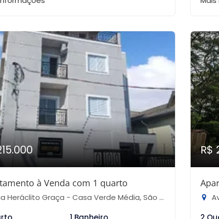
 informações
Mais
215.000
R$ 
tamento à Venda com 1 quarto
Apar
 Heráclito Graça - Casa Verde Média, São Paulo-SP
Ave
arto
1 Banheiro
2 Qu