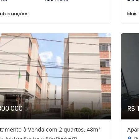
 informações
Mais
300.000
R$ 
tamento à Venda com 2 quartos, 48m²
Apar
a Jovita - Santana, São Paulo-SP
Ru