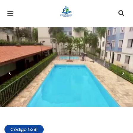
Página inicial
<
>
Código 5381