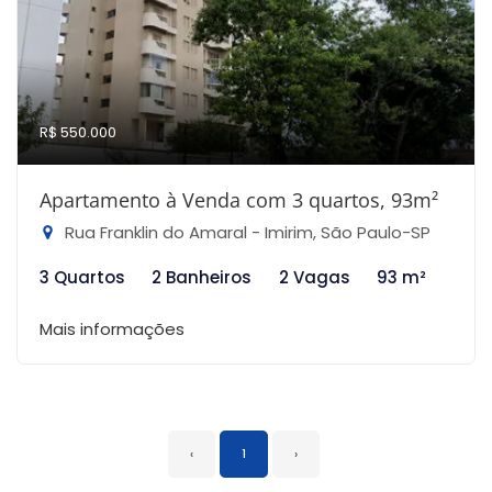
R$ 550.000
Apartamento à Venda com 3 quartos, 93m²
Rua Franklin do Amaral - Imirim, São Paulo-SP
3 Quartos
2 Banheiros
2 Vagas
93 m²
Mais informações
‹
1
›