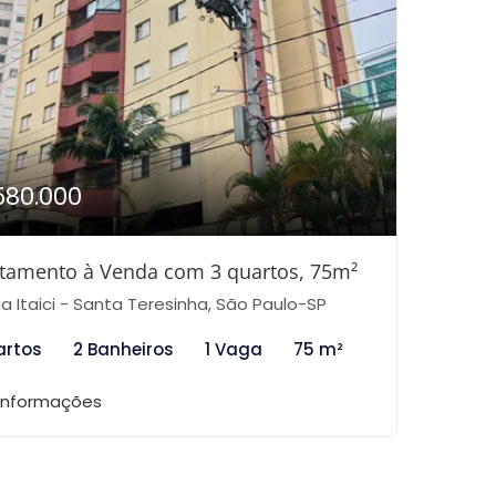
580.000
tamento à Venda com 3 quartos, 75m²
a Itaici - Santa Teresinha, São Paulo-SP
artos
2 Banheiros
1 Vaga
75 m²
 informações