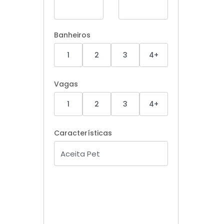
Banheiros
1
2
3
4+
Vagas
1
2
3
4+
Características