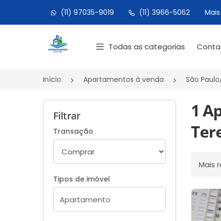
(11) 97035-9019
(11) 3966-5062
Mais
Página inicial
Todas as categorias
Cont
Início
Apartamentos à venda
São Paulo
1 A
Filtrar
Tere
Transação
Ordenar
Tipos de imóvel