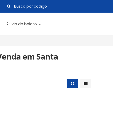
s
2° Via de boleto
 Venda em Santa
Mostrar resultados 
Mostrar result