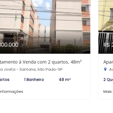
300.000
R$ 
tamento à Venda com 2 quartos, 48m²
Apar
a Jovita - Santana, São Paulo-SP
Ave
artos
1 Banheiro
48 m²
2 Qu
 informações
Mais