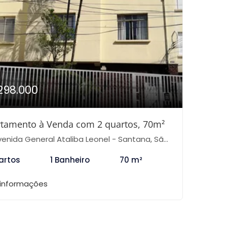
298.000
tamento à Venda com 2 quartos, 70m²
nida General Ataliba Leonel - Santana, São Paulo-SP
artos
1 Banheiro
70 m²
 informações