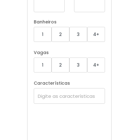
Banheiros
1
2
3
4+
Vagas
1
2
3
4+
Características