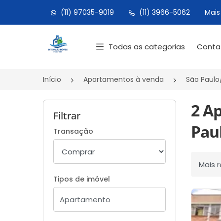
(11) 97035-9019
(11) 3966-5062
Mais
Página inicial
Todas as categorias
Cont
Início
Apartamentos à venda
São Paulo
2 A
Filtrar
Paul
Transação
Ordenar
Tipos de imóvel