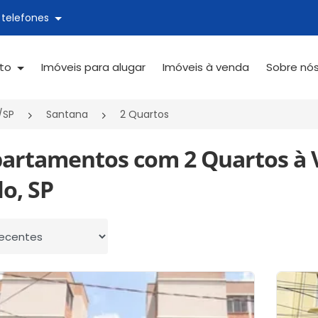
 telefones
ato
Imóveis para alugar
Imóveis à venda
Sobre nó
/SP
Santana
2 Quartos
partamentos com 2 Quartos à 
o, SP
 por