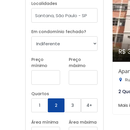
Localidades
Em condomínio fechado?
R$ 
Preço
Preço
mínimo
máximo
Apar
Ru
2 Qu
Quartos
Mais
1
2
3
4+
Área mínima
Área máxima