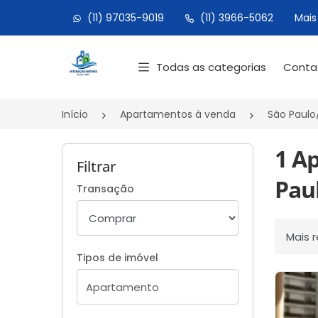
(11) 97035-9019
(11) 3966-5062
Mais
Página inicial
Todas as categorias
Cont
Início
Apartamentos à venda
São Paulo
1 A
Filtrar
Paul
Transação
Ordenar
Tipos de imóvel