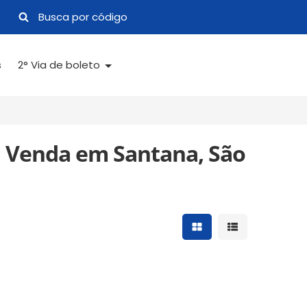
s
2° Via de boleto
 Venda em Santana, São
Mostrar resultados 
Mostrar result