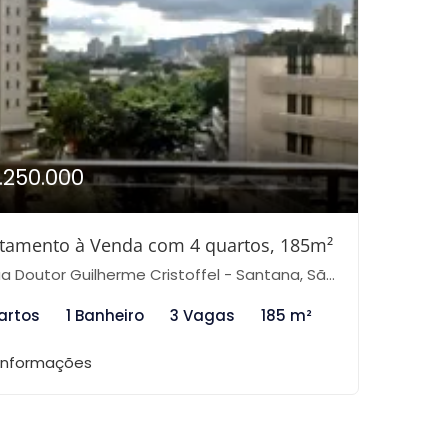
1.250.000
tamento à Venda com 4 quartos, 185m²
 Doutor Guilherme Cristoffel - Santana, São Paulo-SP
artos
1 Banheiro
3 Vagas
185 m²
 informações