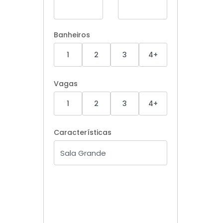
Banheiros
1
2
3
4+
Vagas
1
2
3
4+
Características