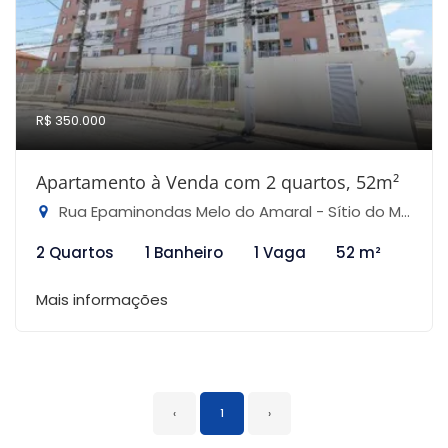
R$ 350.000
Apartamento à Venda com 2 quartos, 52m²
Rua Epaminondas Melo do Amaral - Sítio do Mandaqui, São Paulo-SP
2 Quartos
1 Banheiro
1 Vaga
52 m²
Mais informações
‹
1
›