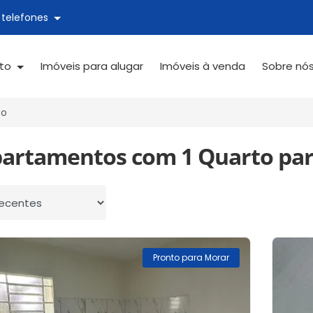
 telefones
ato
Imóveis para alugar
Imóveis à venda
Sobre nó
to
partamentos com 1 Quarto par
 por
Pronto para Morar