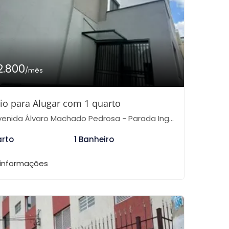
2.800
/mês
io para Alugar com 1 quarto
nida Álvaro Machado Pedrosa - Parada Inglesa, São Paulo-SP
arto
1 Banheiro
 informações