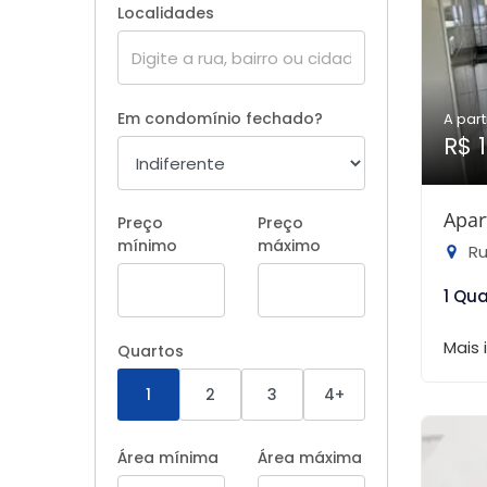
Localidades
Em condomínio fechado?
A part
R$ 
Apar
Preço
Preço
mínimo
máximo
Rua
1 Qu
Mais
Quartos
1
2
3
4+
Área mínima
Área máxima