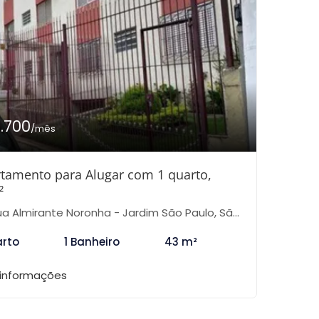
1.700
/mês
tamento para Alugar com 1 quarto,
²
a Almirante Noronha - Jardim São Paulo, São Paulo-SP
arto
1 Banheiro
43 m²
 informações