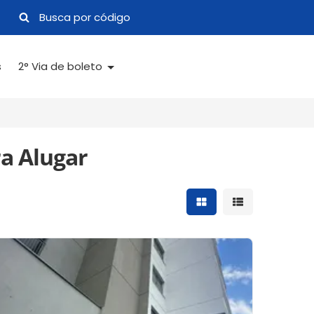
s
2° Via de boleto
a Alugar
Mostrar resultados 
Mostrar result