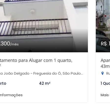
1.300
R$ 
/mês
tamento para Alugar com 1 quarto,
Apar
²
43m
a João Delgado - Freguesia do Ó, São Paulo-SP
Ru
arto
42 m²
1 Qu
 informações
Mais