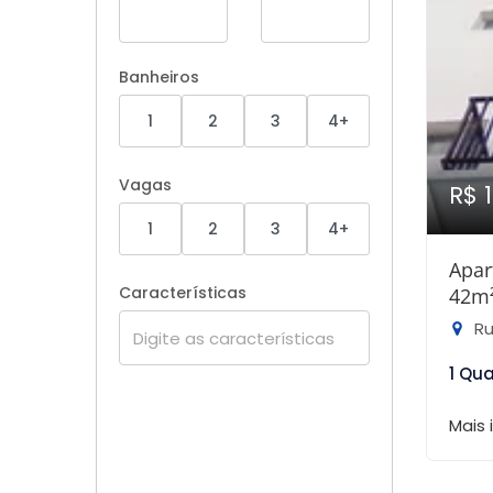
Banheiros
1
2
3
4+
Vagas
R$ 
1
2
3
4+
Apar
Características
42m
Ru
1 Qu
Mais