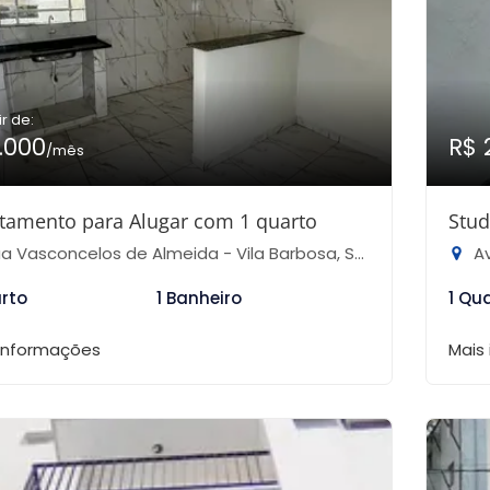
ir de:
1.000
R$ 
/mês
tamento para Alugar com 1 quarto
Stud
 Vasconcelos de Almeida - Vila Barbosa, São Paulo-SP
Ave
arto
1 Banheiro
1 Qu
 informações
Mais