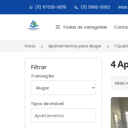
(11) 97035-9019
(11) 3966-5062
Mais
Página inicial
Todas as categorias
Cont
Início
Apartamentos para alugar
1 Quar
4 A
Filtrar
Transação
Ordenar
Tipos de imóvel