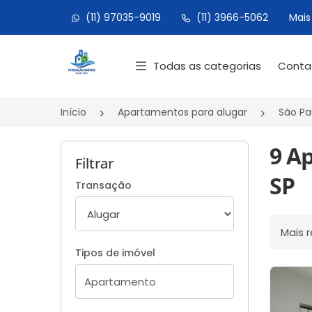
(11) 97035-9019
(11) 3966-5062
Mais
Página inicial
Todas as categorias
Cont
Início
Apartamentos para alugar
São Pa
9 A
Filtrar
SP
Transação
Ordenar
Tipos de imóvel