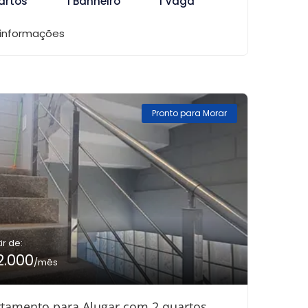
artos
1 Banheiro
1 Vaga
 informações
Pronto para Morar
ir de:
2.000
/mês
tamento para Alugar com 2 quartos,