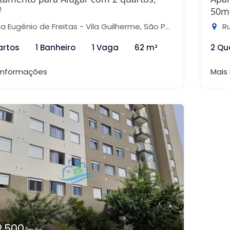
²
50m
 Eugênio de Freitas - Vila Guilherme, São Paulo-SP
Ru
artos
1 Banheiro
1 Vaga
62 m²
2 Qu
 informações
Mais
2.500