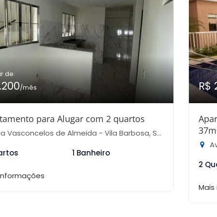
ir de:
1.200
R$ 
/mês
tamento para Alugar com 2 quartos
Apar
37m
 Vasconcelos de Almeida - Vila Barbosa, São Paulo-SP
Av
artos
1 Banheiro
2 Qu
 informações
Mais