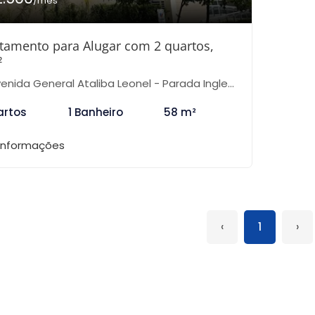
/mês
tamento para Alugar com 2 quartos,
²
nida General Ataliba Leonel - Parada Inglesa, São Paulo-SP
artos
1 Banheiro
58 m²
 informações
‹
1
›