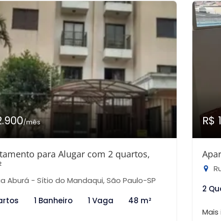
2.900
R$ 
/mês
tamento para Alugar com 2 quartos,
Apar
²
Ru
a Aburá - Sítio do Mandaqui, São Paulo-SP
2 Qu
artos
1 Banheiro
1 Vaga
48 m²
Mais