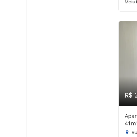
Mais
R$ 
Apar
41m
Rua