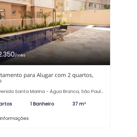
2.350
/mês
tamento para Alugar com 2 quartos,
²
enida Santa Marina - Água Branca, São Paulo-SP
artos
1 Banheiro
37 m²
 informações