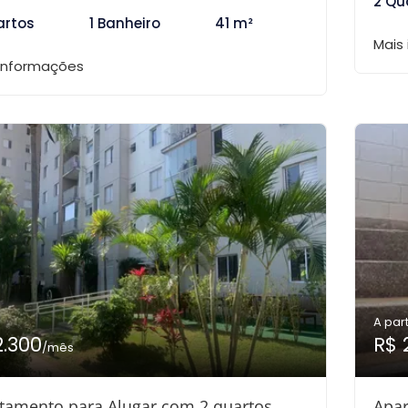
2 Qu
artos
1 Banheiro
41 m²
Mais
 informações
A part
2.300
R$ 
/mês
tamento para Alugar com 2 quartos,
Apar