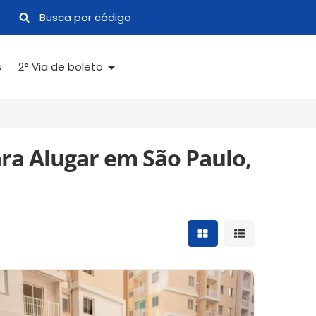
s
2° Via de boleto
ra Alugar em São Paulo,
Mostrar resultados 
Mostrar result