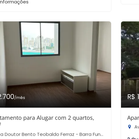
 informações
2.700
R$ 
/mês
tamento para Alugar com 2 quartos,
Apar
²
Av
 Doutor Bento Teobaldo Ferraz - Barra Funda, São Paulo-SP