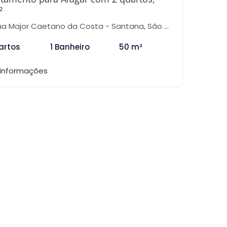
²
a Major Caetano da Costa - Santana, São Paulo-SP
artos
1 Banheiro
50 m²
 informações