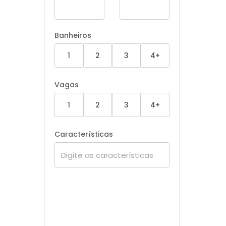
Banheiros
1
2
3
4+
Vagas
1
2
3
4+
Características