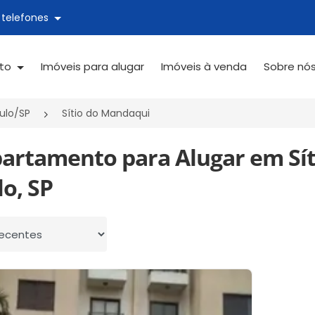
 telefones
ato
Imóveis para alugar
Imóveis à venda
Sobre nó
ulo/SP
Sítio do Mandaqui
partamento para Alugar em Sít
o, SP
 por