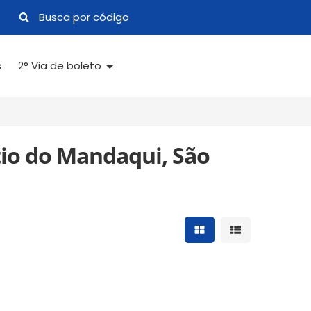
s
2° Via de boleto
io do Mandaqui, São
Mostrar resultados 
Mostrar result