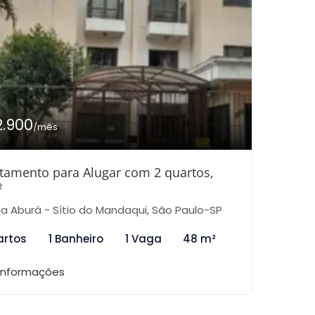
2.900
/mês
tamento para Alugar com 2 quartos,
²
a Aburá - Sítio do Mandaqui, São Paulo-SP
artos
1 Banheiro
1 Vaga
48 m²
 informações