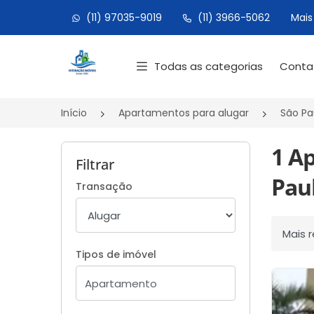
(11) 97035-9019
(11) 3966-5062
Mais
Página inicial
Todas as categorias
Cont
Início
Apartamentos para alugar
São Pa
1 A
Filtrar
Paul
Transação
Ordenar
Tipos de imóvel