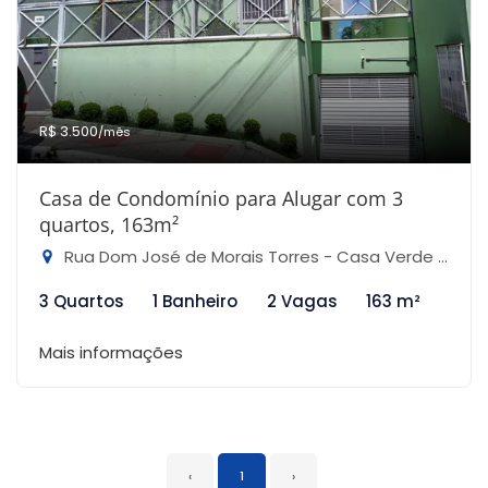
R$ 3.500
/mês
Casa de Condomínio para Alugar com 3
quartos, 163m²
Rua Dom José de Morais Torres - Casa Verde Alta, São Paulo-SP
3 Quartos
1 Banheiro
2 Vagas
163 m²
Mais informações
‹
1
›