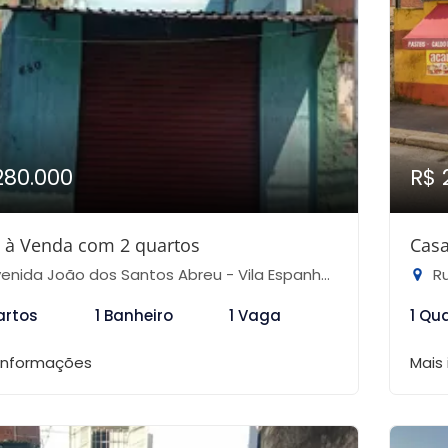
280.000
R$ 
 à Venda com 2 quartos
Casa
nida João dos Santos Abreu - Vila Espanhola, São Paulo-SP
Rua
artos
1 Banheiro
1 Vaga
1 Qu
 informações
Mais