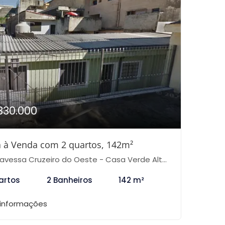
330.000
 à Venda com 2 quartos, 142m²
vessa Cruzeiro do Oeste - Casa Verde Alta, São Paulo-SP
artos
2 Banheiros
142 m²
 informações