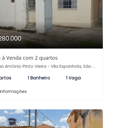
280.000
 à Venda com 2 quartos
 Antônio Pinto Vieira - Vila Espanhola, São Paulo-SP
artos
1 Banheiro
1 Vaga
 informações