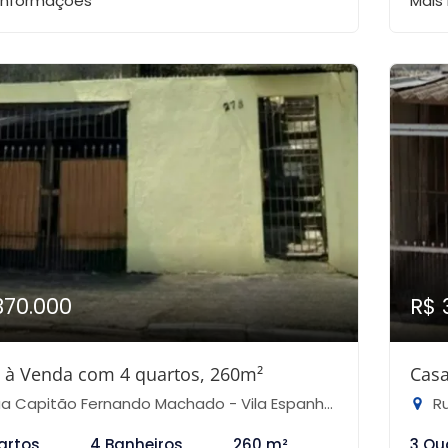
 informações
Mais
370.000
R$ 
 à Venda com 4 quartos, 260m²
Casa
 Capitão Fernando Machado - Vila Espanhola, São Paulo-SP
Ru
artos
4 Banheiros
260 m²
3 Qu