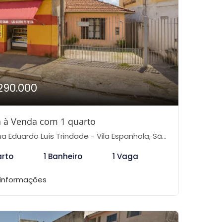
290.000
 à Venda com 1 quarto
 Eduardo Luís Trindade - Vila Espanhola, São Paulo-SP
arto
1 Banheiro
1 Vaga
 informações