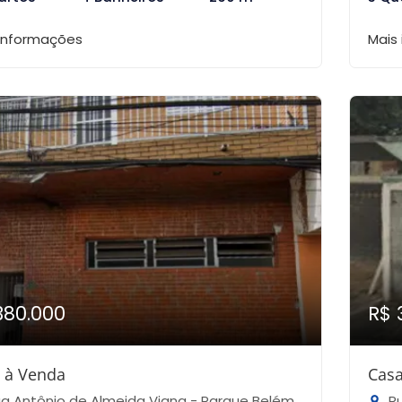
 informações
Mais
380.000
R$ 
 à Venda
Casa
 Antônio de Almeida Viana - Parque Belém, São Paulo-SP
Rua