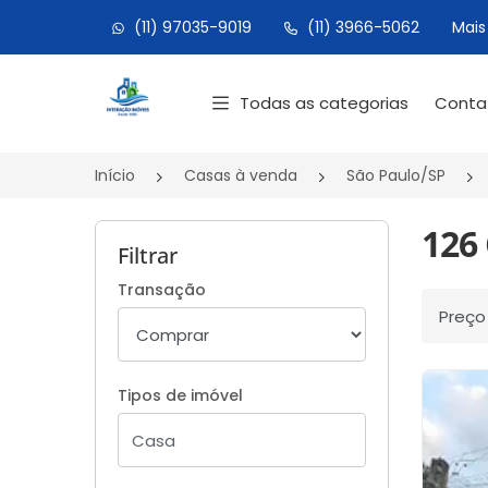
(11) 97035-9019
(11) 3966-5062
Mais
Página inicial
Todas as categorias
Cont
Início
Casas à venda
São Paulo/SP
126
Filtrar
Transação
Ordenar
Tipos de imóvel