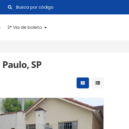
s
2° Via de boleto
 Paulo, SP
Mostrar resultados 
Mostrar result