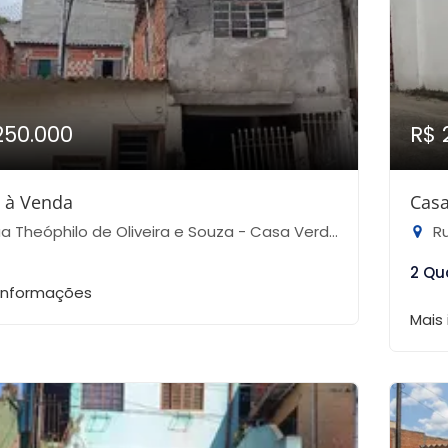
250.000
R$ 
 à Venda
Casa
 Theóphilo de Oliveira e Souza - Casa Verde Alta, São Paulo-SP
Rua
2 Qu
 informações
Mais