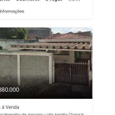
 informações
380.000
 à Venda
 Brandão de Amorim - Vila Amália (Zona Norte), São Paulo-SP