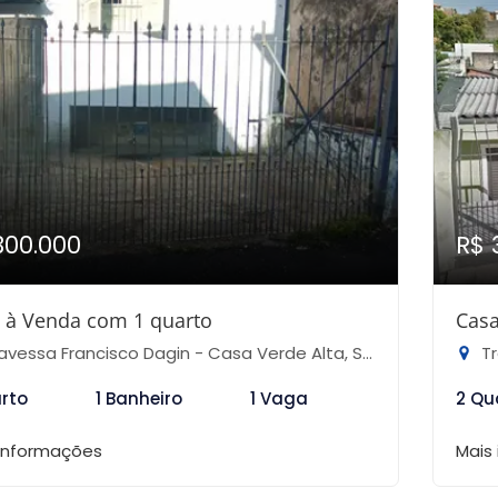
300.000
R$ 
 à Venda com 1 quarto
Casa
vessa Francisco Dagin - Casa Verde Alta, São Paulo-SP
Tra
arto
1 Banheiro
1 Vaga
2 Qu
 informações
Mais