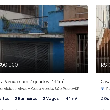
350.000
R$ 
 à Venda com 2 quartos, 144m²
Casa
a Alcides Alves - Casa Verde, São Paulo-SP
Rua
artos
2 Banheiros
2 Vagas
144 m²
2 Qu