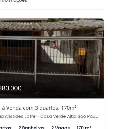
 informações
380.000
 à Venda com 3 quartos, 170m²
a Aristides Jofre - Casa Verde Alta, São Paulo-SP
artos
2 Banheiros
2 Vagas
170 m²