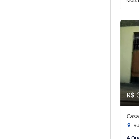
Mais
R$ 
Casa
Rua
4 Qu