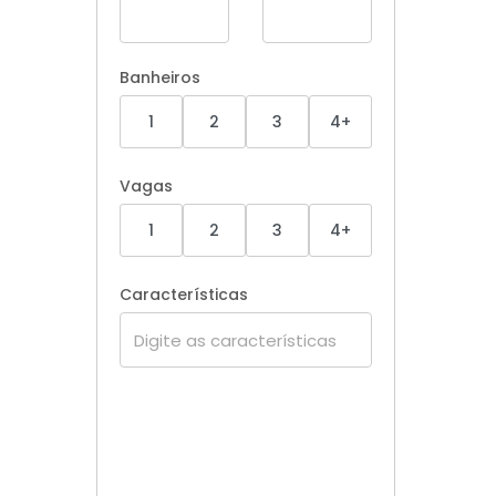
Banheiros
1
2
3
4+
Vagas
1
2
3
4+
Características