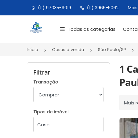
(11) 97035-9019
(11) 3966-5062
Mais
Página inicial
Todas as categorias
Cont
Início
Casas à venda
São Paulo/SP
1 Ca
Filtrar
Paul
Transação
Ordenar
Tipos de imóvel