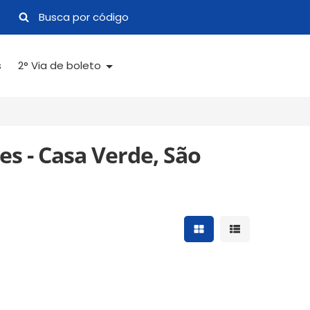
s
2° Via de boleto
es - Casa Verde, São
Mostrar resultados 
Mostrar result