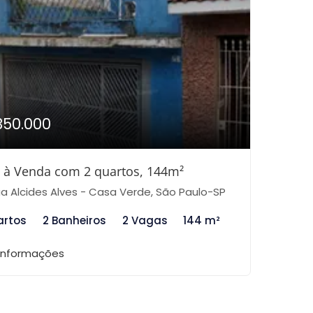
350.000
 à Venda com 2 quartos, 144m²
a Alcides Alves - Casa Verde, São Paulo-SP
artos
2 Banheiros
2 Vagas
144 m²
 informações