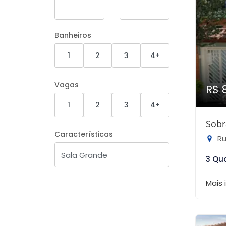
Banheiros
1
2
3
4+
Vagas
R$ 
1
2
3
4+
Sobr
Características
Rua
3 Qu
Mais