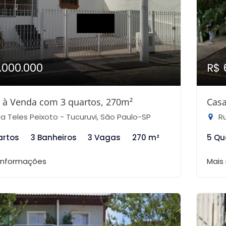
1.000.000
R$ 
 à Venda com 3 quartos, 270m²
Casa
a Teles Peixoto - Tucuruvi, São Paulo-SP
Ru
artos
3 Banheiros
3 Vagas
270 m²
5 Qu
 informações
Mais