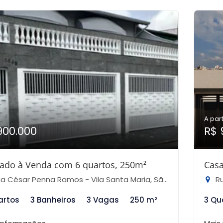
A part
900.000
R$ 
ado à Venda com 6 quartos, 250m²
Casa
 César Penna Ramos - Vila Santa Maria, São Paulo-SP
Ru
artos
3 Banheiros
3 Vagas
250 m²
3 Qu