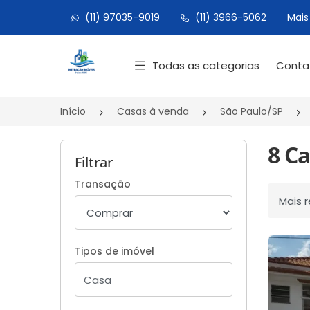
(11) 97035-9019
(11) 3966-5062
Mais
Página inicial
Todas as categorias
Cont
Início
Casas à venda
São Paulo/SP
8 C
Filtrar
Transação
Ordenar
Tipos de imóvel