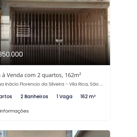
350.000
 à Venda com 2 quartos, 162m²
 Inácio Florencio da Silveira - Vila Rica, São Paulo-SP
artos
2 Banheiros
1 Vaga
162 m²
 informações