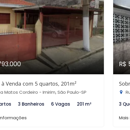
793.000
R$ 
 à Venda com 5 quartos, 201m²
Sobr
a Matos Cordeiro - Imirim, São Paulo-SP
Rua
artos
3 Banheiros
6 Vagas
201 m²
3 Qu
 informações
Mais