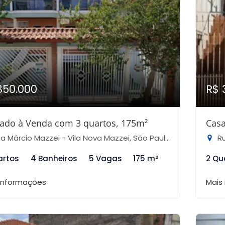
850.000
R$ 
ado à Venda com 3 quartos, 175m²
Casa
 Márcio Mazzei - Vila Nova Mazzei, São Paulo-SP
Rua
artos
4 Banheiros
5 Vagas
175 m²
2 Qu
 informações
Mais