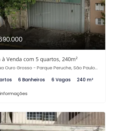
690.000
 à Venda com 5 quartos, 240m²
a Ouro Grosso - Parque Peruche, São Paulo-SP
artos
6 Banheiros
6 Vagas
240 m²
 informações