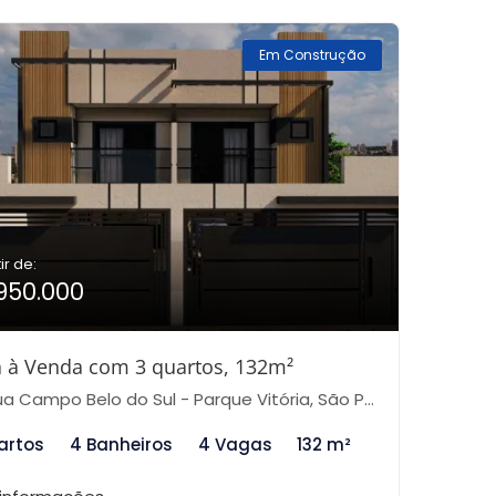
Em Construção
ir de:
950.000
 à Venda com 3 quartos, 132m²
a Campo Belo do Sul - Parque Vitória, São Paulo-SP
artos
4 Banheiros
4 Vagas
132 m²