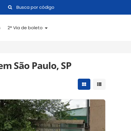
s
2° Via de boleto
em São Paulo, SP
Mostrar resultados 
Mostrar result