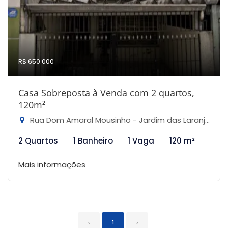
R$ 650.000
Casa Sobreposta à Venda com 2 quartos,
120m²
Rua Dom Amaral Mousinho - Jardim das Laranjeiras, São Paulo-SP
2 Quartos
1 Banheiro
1 Vaga
120 m²
Mais informações
‹
1
›