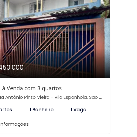
450.000
 à Venda com 3 quartos
 Antônio Pinto Vieira - Vila Espanhola, São Paulo-SP
artos
1 Banheiro
1 Vaga
 informações