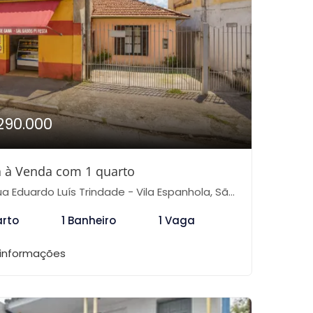
290.000
 à Venda com 1 quarto
 Eduardo Luís Trindade - Vila Espanhola, São Paulo-SP
arto
1 Banheiro
1 Vaga
 informações