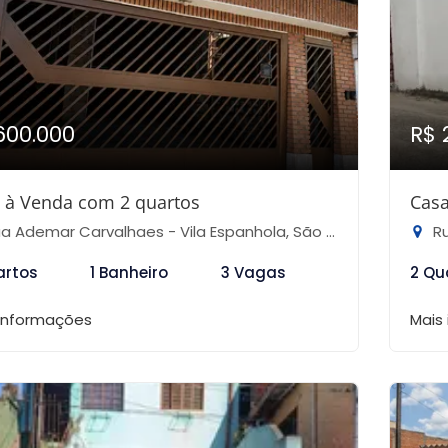
600.000
R$ 
 à Venda com 2 quartos
Casa
 Ademar Carvalhaes - Vila Espanhola, São Paulo-SP
Rua
artos
1 Banheiro
3 Vagas
2 Qu
 informações
Mais