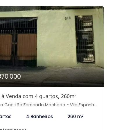
370.000
 à Venda com 4 quartos, 260m²
 Capitão Fernando Machado - Vila Espanhola, São Paulo-SP
artos
4 Banheiros
260 m²