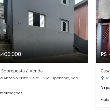
1.400.000
R$ 
 Sobreposta à Venda
Casa
 Antônio Pinto Vieira - Vila Espanhola, São Paulo-SP
Rua
3 Qu
 informações
Mais