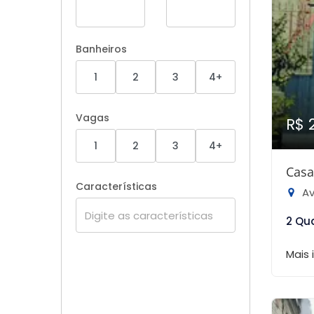
Banheiros
1
2
3
4+
Vagas
R$ 
1
2
3
4+
Casa
Características
Ave
2 Qu
Mais