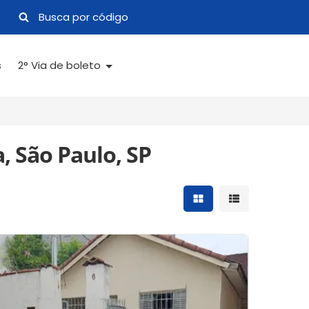
s
2° Via de boleto
, São Paulo, SP
Mostrar resultados 
Mostrar result