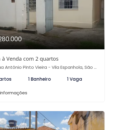
280.000
 à Venda com 2 quartos
 Antônio Pinto Vieira - Vila Espanhola, São Paulo-SP
artos
1 Banheiro
1 Vaga
 informações