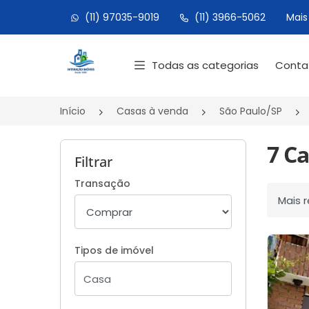
(11) 97035-9019
(11) 3966-5062
Mais
Página inicial
Todas as categorias
Cont
Início
Casas à venda
São Paulo/SP
7 Ca
Filtrar
Transação
Ordenar
Tipos de imóvel