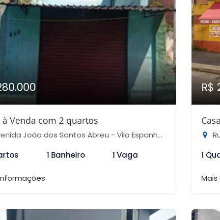
280.000
R$ 
 à Venda com 2 quartos
Casa
nida João dos Santos Abreu - Vila Espanhola, São Paulo-SP
Rua
artos
1 Banheiro
1 Vaga
1 Qu
 informações
Mais