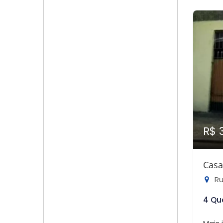
R$ 
Casa
Rua
4 Qu