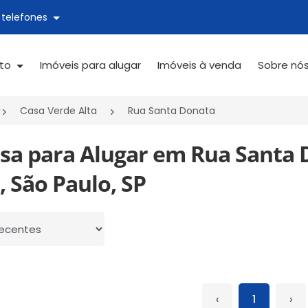
 telefones
ato
Imóveis para alugar
Imóveis à venda
Sobre nó
Casa Verde Alta
Rua Santa Donata
asa para Alugar em Rua Santa 
, São Paulo, SP
 por
‹
1
›