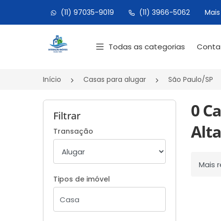
(11) 97035-9019
(11) 3966-5062
Mais
Página inicial
Todas as categorias
Cont
Início
Casas para alugar
São Paulo/SP
0 C
Filtrar
Alta
Transação
Ordenar
Tipos de imóvel