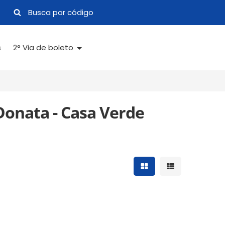
s
2° Via de boleto
Donata - Casa Verde
Mostrar resultados 
Mostrar result