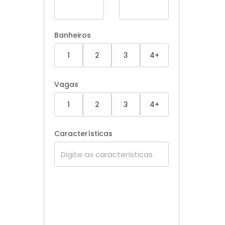
Banheiros
1
2
3
4+
Vagas
1
2
3
4+
Características