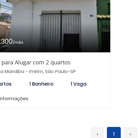
1.300
/mês
 para Alugar com 2 quartos
a Mandiba - Imirim, São Paulo-SP
artos
1 Banheiro
1 Vaga
 informações
‹
1
›