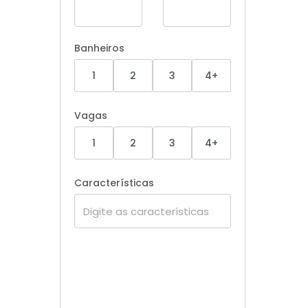
Banheiros
1
2
3
4+
Vagas
1
2
3
4+
Características