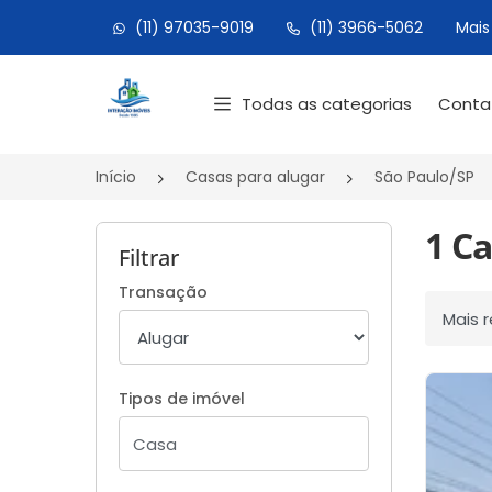
(11) 97035-9019
(11) 3966-5062
Mais
Página inicial
Todas as categorias
Cont
Início
Casas para alugar
São Paulo/SP
1 Ca
Filtrar
Transação
Ordenar
Tipos de imóvel