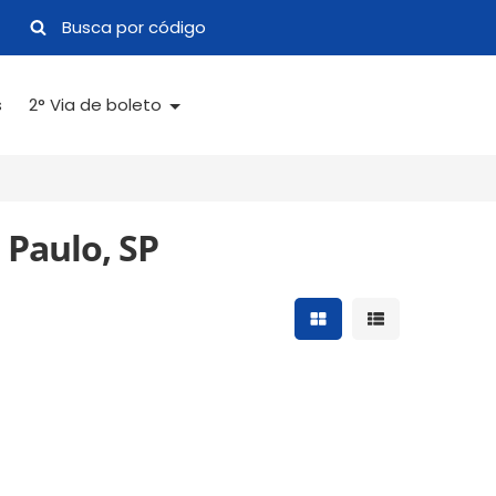
s
2° Via de boleto
 Paulo, SP
Mostrar resultados 
Mostrar result