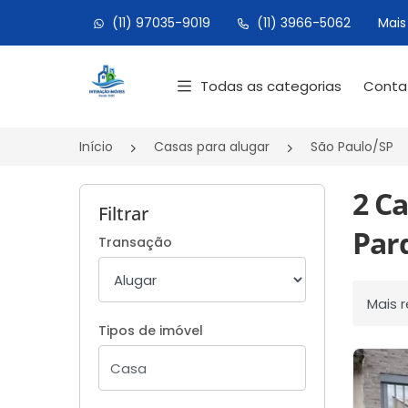
(11) 97035-9019
(11) 3966-5062
Mais
Página inicial
Todas as categorias
Cont
Início
Casas para alugar
São Paulo/SP
2 Ca
Filtrar
Par
Transação
Ordenar
Tipos de imóvel