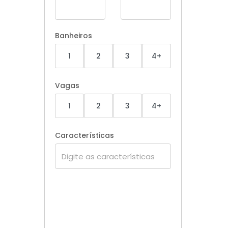
Banheiros
1
2
3
4+
Vagas
1
2
3
4+
Características