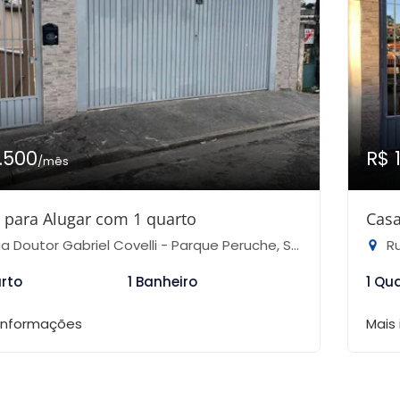
1.500
R$ 
/mês
 para Alugar com 1 quarto
Casa
 Doutor Gabriel Covelli - Parque Peruche, São Paulo-SP
Rua
arto
1 Banheiro
1 Qu
 informações
Mais