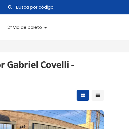
s
2° Via de boleto
 Gabriel Covelli -
Mostrar resultados 
Mostrar result