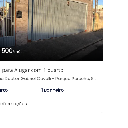
1.500
/mês
 para Alugar com 1 quarto
 Doutor Gabriel Covelli - Parque Peruche, São Paulo-SP
arto
1 Banheiro
 informações