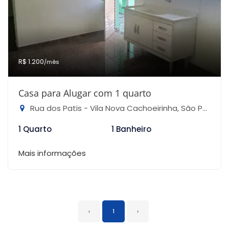
R$ 1.200
/mês
Casa para Alugar com 1 quarto
Rua dos Patis - Vila Nova Cachoeirinha, São Paulo-SP
1 Quarto
1 Banheiro
Mais informações
‹
1
›