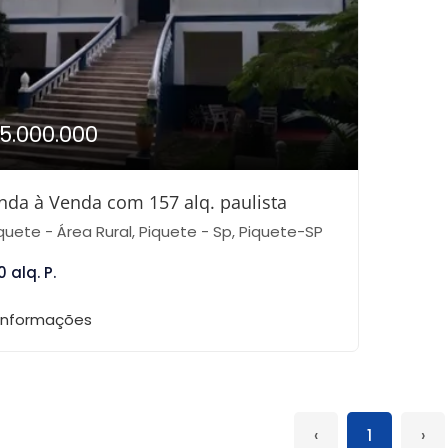
15.000.000
nda à Venda com 157 alq. paulista
quete - Área Rural, Piquete - Sp, Piquete-SP
0 alq. P.
 informações
‹
1
›