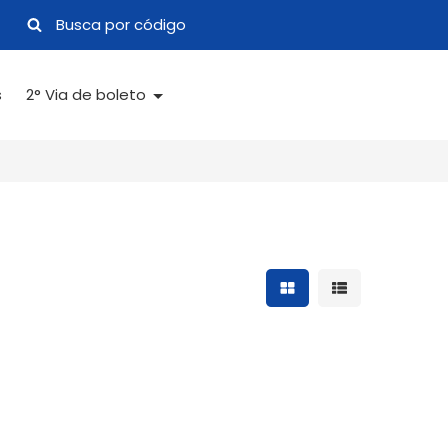
s
2° Via de boleto
Mostrar resultados 
Mostrar result