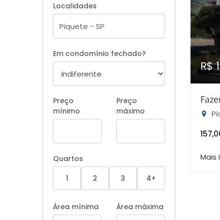
Localidades
Em condomínio fechado?
R$ 
Faze
Preço
Preço
mínimo
máximo
Pi
157,0
Mais
Quartos
1
2
3
4+
Área mínima
Área máxima