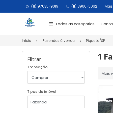
(11) 97035-9019
(11) 3966-5062
Mais
Página inicial
Todas as categorias
Cont
Início
Fazendas à venda
Piquete/SP
1 F
Filtrar
Transação
Ordenar
Tipos de imóvel