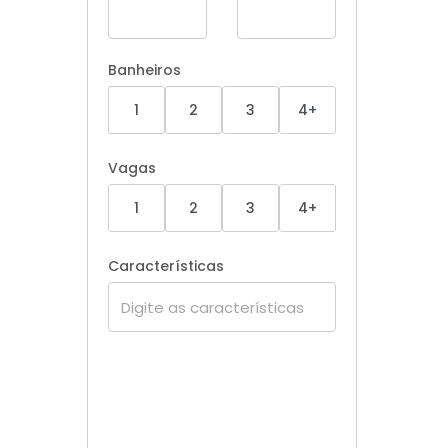
Banheiros
1
2
3
4+
Vagas
1
2
3
4+
Características