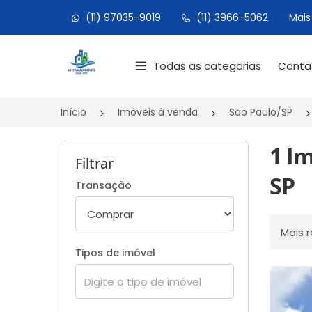
(11) 97035-9019
(11) 3966-5062
Mais
Página inicial
Todas as categorias
Cont
Início
Imóveis à venda
São Paulo/SP
1 I
Filtrar
SP
Transação
Ordenar
Tipos de imóvel