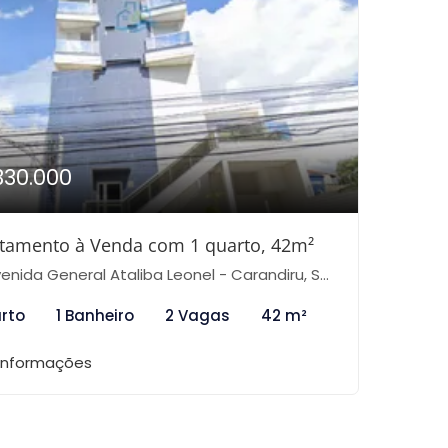
330.000
tamento à Venda com 1 quarto, 42m²
nida General Ataliba Leonel - Carandiru, São Paulo-SP
arto
1 Banheiro
2 Vagas
42 m²
 informações