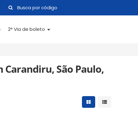
s
2° Via de boleto
 Carandiru, São Paulo,
Mostrar resultados 
Mostrar result