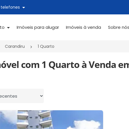
 telefones
ato
Imóveis para alugar
Imóveis à venda
Sobre nó
Carandiru
1 Quarto
móvel com 1 Quarto à Venda em
 por