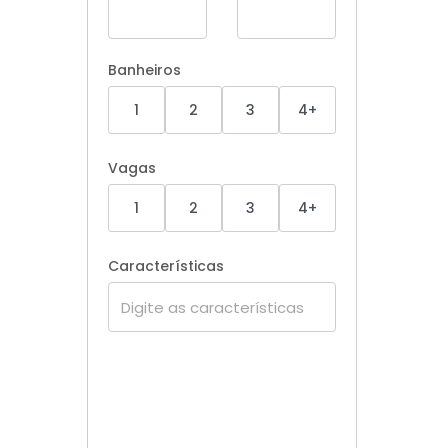
Banheiros
1
2
3
4+
Vagas
1
2
3
4+
Características