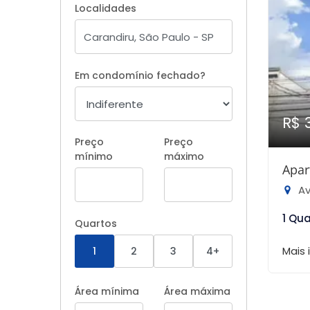
Localidades
Em condomínio fechado?
R$ 
Preço
Preço
mínimo
máximo
Apar
Ave
1 Qu
Quartos
Mais
1
2
3
4+
Área mínima
Área máxima