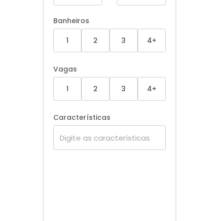
Banheiros
1
2
3
4+
Vagas
1
2
3
4+
Características