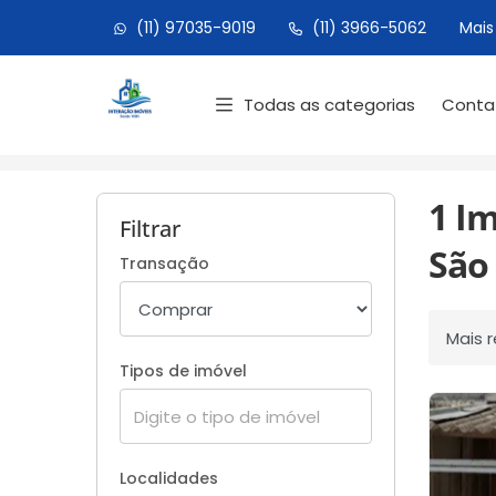
(11) 97035-9019
(11) 3966-5062
Mais
Página inicial
Todas as categorias
Cont
Início
Imóveis à venda
São Paulo/SP
1 Im
Filtrar
São 
Transação
Ordenar
Tipos de imóvel
Localidades