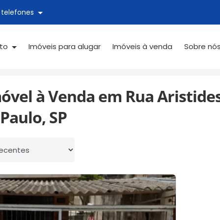
 telefones
ato
Imóveis para alugar
Imóveis à venda
Sobre nó
Casa Verde Alta
Rua Aristides Jofre
óvel à Venda em Rua Aristides 
Paulo, SP
 por