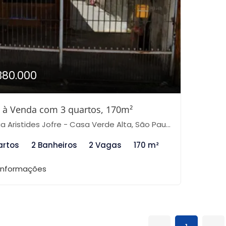
380.000
 à Venda com 3 quartos, 170m²
 Aristides Jofre - Casa Verde Alta, São Paulo-SP
artos
2 Banheiros
2 Vagas
170 m²
 informações