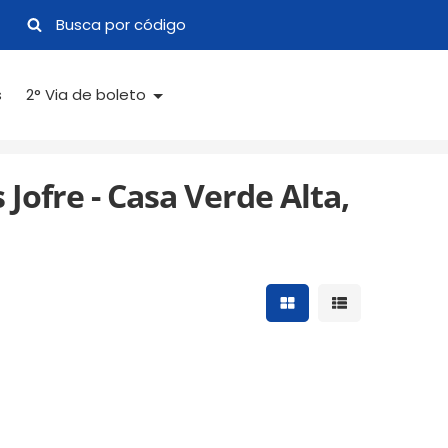
s
2° Via de boleto
Jofre - Casa Verde Alta,
Mostrar resultados 
Mostrar result