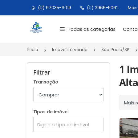
(11) 97035-9019
(11) 3966-5062
Mais
Página inicial
Todas as categorias
Cont
Início
Imóveis à venda
São Paulo/SP
1 I
Filtrar
Alta
Transação
Ordenar
Tipos de imóvel