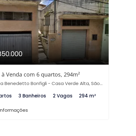
850.000
 à Venda com 6 quartos, 294m²
 Benedetto Bonfigli - Casa Verde Alta, São Paulo-SP
artos
3 Banheiros
2 Vagas
294 m²
 informações