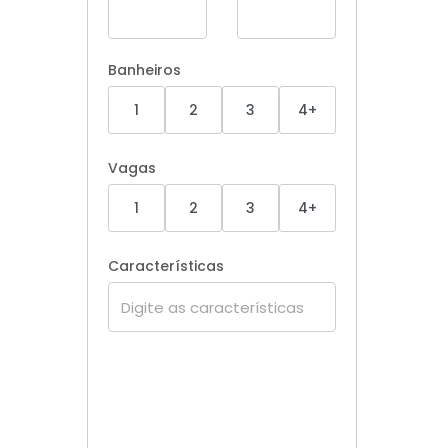
Banheiros
1
2
3
4+
Vagas
1
2
3
4+
Características