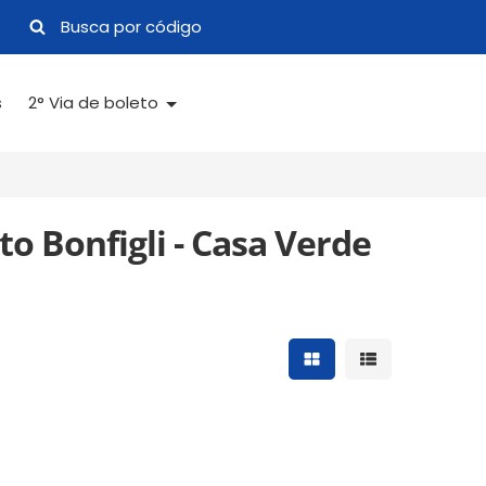
s
2° Via de boleto
o Bonfigli - Casa Verde
Mostrar resultados 
Mostrar result