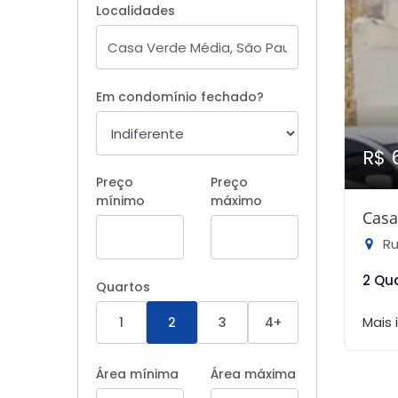
Localidades
Em condomínio fechado?
R$ 
Preço
Preço
mínimo
máximo
Casa
Rua
2 Qu
Quartos
Mais
1
2
3
4+
Área mínima
Área máxima