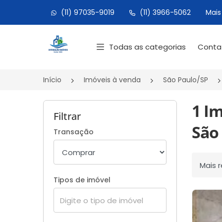
(11) 97035-9019
(11) 3966-5062
Mais
Página inicial
Todas as categorias
Cont
Início
Imóveis à venda
São Paulo/SP
1 I
Filtrar
São 
Transação
Ordenar
Tipos de imóvel