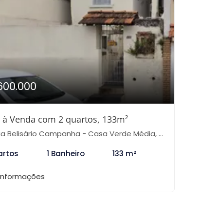
600.000
 à Venda com 2 quartos, 133m²
 Belisário Campanha - Casa Verde Média, São Paulo-SP
artos
1 Banheiro
133 m²
 informações