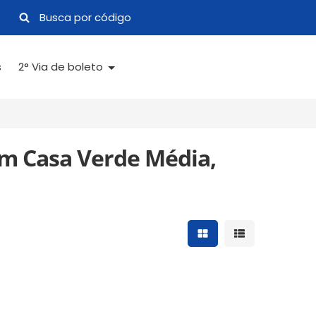
s
2° Via de boleto
em Casa Verde Média,
Mostrar resultados 
Mostrar result