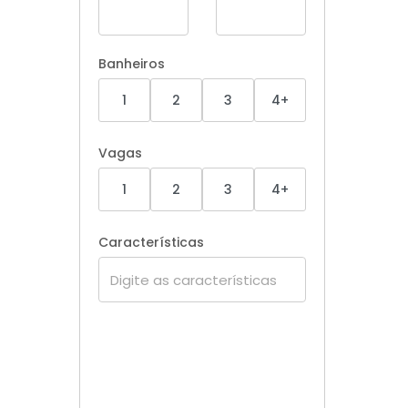
Banheiros
1
2
3
4+
Vagas
1
2
3
4+
Características