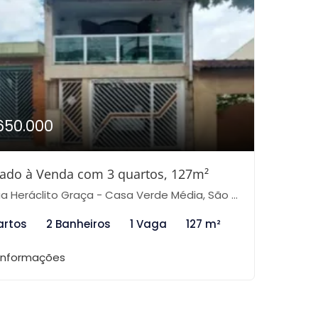
650.000
ado à Venda com 3 quartos, 127m²
 Heráclito Graça - Casa Verde Média, São Paulo-SP
artos
2 Banheiros
1 Vaga
127 m²
 informações