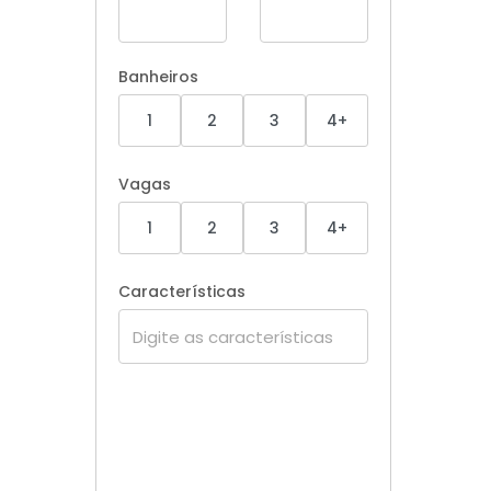
Banheiros
1
2
3
4+
Vagas
1
2
3
4+
Características