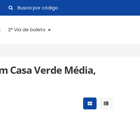
s
2° Via de boleto
em Casa Verde Média,
Mostrar resultados 
Mostrar result