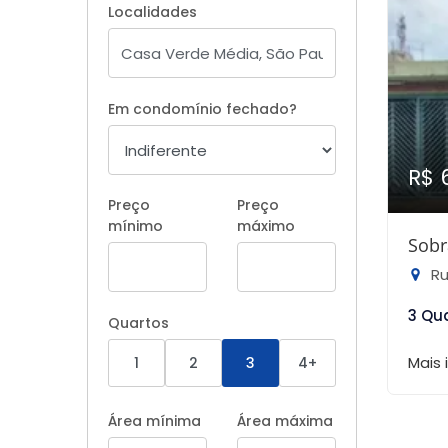
Localidades
Em condomínio fechado?
R$ 
Preço
Preço
mínimo
máximo
Sobr
Rua
3 Qu
Quartos
Mais
1
2
3
4+
Área mínima
Área máxima