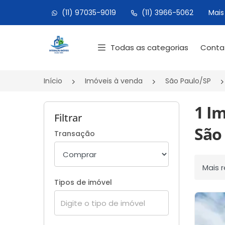
(11) 97035-9019
(11) 3966-5062
Mais
Página inicial
Todas as categorias
Cont
Início
Imóveis à venda
São Paulo/SP
1 I
Filtrar
São 
Transação
Ordenar
Tipos de imóvel