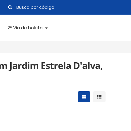
s
2° Via de boleto
 Jardim Estrela D'alva,
Mostrar resultados 
Mostrar result