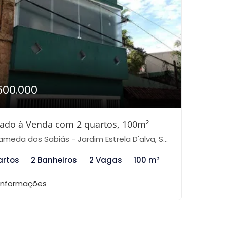
500.000
ado à Venda com 2 quartos, 100m²
meda dos Sabiás - Jardim Estrela D'alva, São Paulo-SP
artos
2 Banheiros
2 Vagas
100 m²
 informações