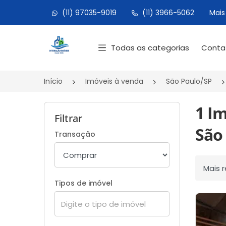
(11) 97035-9019
(11) 3966-5062
Mais
Página inicial
Todas as categorias
Cont
Início
Imóveis à venda
São Paulo/SP
1 I
Filtrar
São 
Transação
Ordenar
Tipos de imóvel