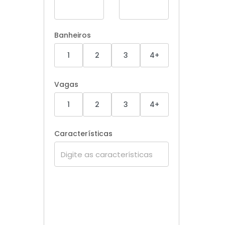
Banheiros
1
2
3
4+
Vagas
1
2
3
4+
Características