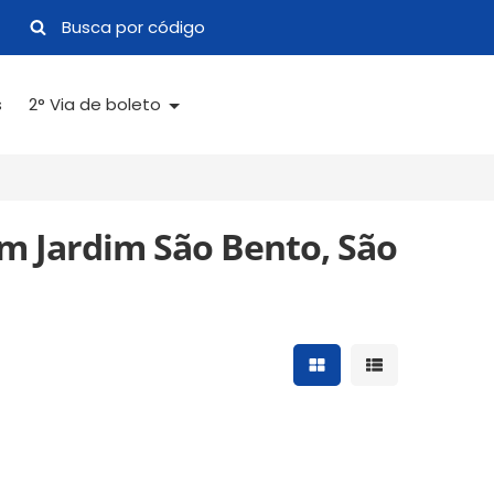
s
2° Via de boleto
m Jardim São Bento, São
Mostrar resultados 
Mostrar result