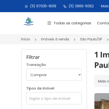
(11) 97035-9019
(11) 3966-5062
Mais
Página inicial
Todas as categorias
Cont
Início
Imóveis à venda
São Paulo/SP
1 I
Filtrar
Paul
Transação
Ordenar
Tipos de imóvel