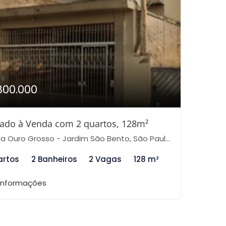
800.000
ado à Venda com 2 quartos, 128m²
a Ouro Grosso - Jardim São Bento, São Paulo-SP
artos
2 Banheiros
2 Vagas
128 m²
 informações