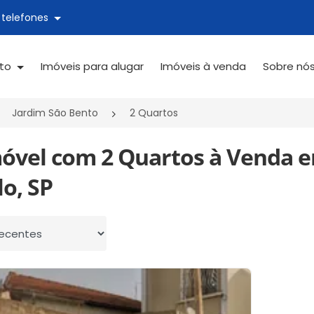
 telefones
ato
Imóveis para alugar
Imóveis à venda
Sobre nó
Jardim São Bento
2 Quartos
móvel com 2 Quartos à Venda e
o, SP
 por