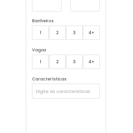
Banheiros
1
2
3
4+
Vagas
1
2
3
4+
Características