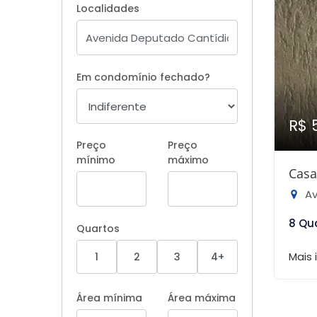
Localidades
Em condomínio fechado?
R$ 
Preço
Preço
mínimo
máximo
Casa
Aveni
8 Qu
Quartos
Mais
1
2
3
4+
Área mínima
Área máxima