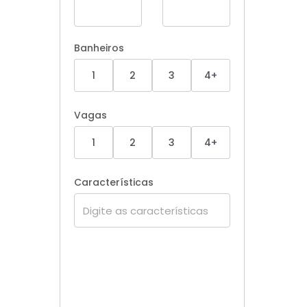
Banheiros
1
2
3
4+
Vagas
1
2
3
4+
Características