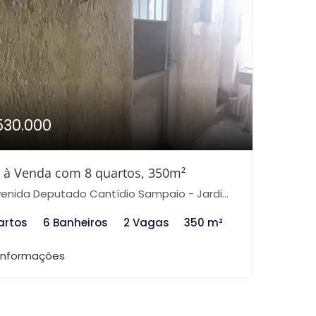
530.000
 à Venda com 8 quartos, 350m²
da Deputado Cantídio Sampaio - Jardim Vitória Régia (Zona Norte), São Paulo-SP
artos
6 Banheiros
2 Vagas
350 m²
 informações