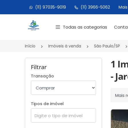
(11) 97035-9019
(11) 3966-5062
Mais
Página inicial
Todas as categorias
Cont
Início
Imóveis à venda
São Paulo/SP
1 I
Filtrar
- Ja
Transação
Ordenar
Tipos de imóvel