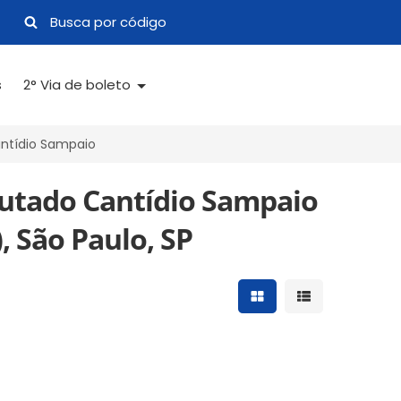
s
2° Via de boleto
ntídio Sampaio
utado Cantídio Sampaio
, São Paulo, SP
Mostrar resultados 
Mostrar result