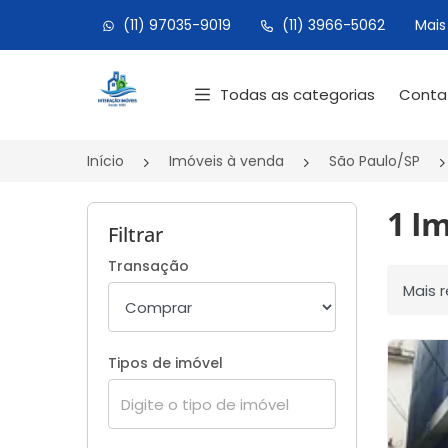
(11) 97035-9019
(11) 3966-5062
Mais
Página inicial
Todas as categorias
Cont
Início
Imóveis à venda
São Paulo/SP
1 I
Filtrar
Transação
Ordenar
Tipos de imóvel