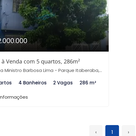
2.000.000
 à Venda com 5 quartos, 286m²
 Ministro Barbosa Lima - Parque Itaberaba, São Paulo-SP
artos
4 Banheiros
2 Vagas
286 m²
 informações
‹
1
›