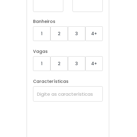
Banheiros
1
2
3
4+
Vagas
1
2
3
4+
Características