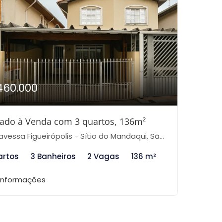
460.000
ado à Venda com 3 quartos, 136m²
vessa Figueirópolis - Sítio do Mandaqui, São Paulo-SP
artos
3 Banheiros
2 Vagas
136 m²
 informações