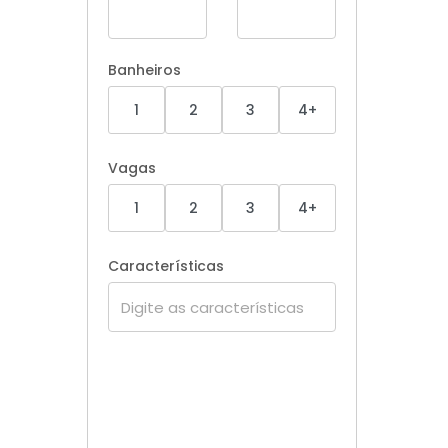
Banheiros
1
2
3
4+
Vagas
1
2
3
4+
Características