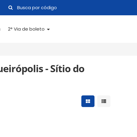
s
2° Via de boleto
irópolis - Sítio do
Mostrar resultados 
Mostrar result