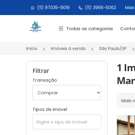
(11) 97035-9019
(11) 3966-5062
Mais
Página inicial
Todas as categorias
Cont
Início
Imóveis à venda
São Paulo/SP
1 Im
Filtrar
Man
Transação
Ordenar
Tipos de imóvel