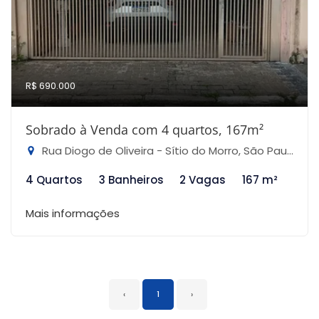
R$ 690.000
Sobrado à Venda com 4 quartos, 167m²
Rua Diogo de Oliveira - Sítio do Morro, São Paulo-SP
4 Quartos
3 Banheiros
2 Vagas
167 m²
Mais informações
‹
1
›