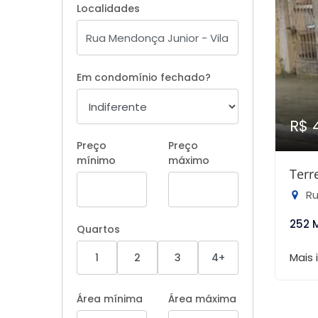
Localidades
Em condomínio fechado?
R$ 
Preço
Preço
mínimo
máximo
Terr
Rua
252 
Quartos
Mais
1
2
3
4+
Área mínima
Área máxima