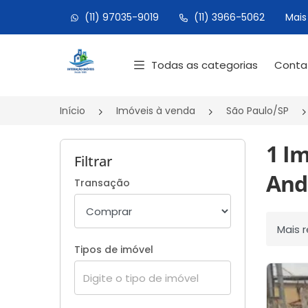
(11) 97035-9019
(11) 3966-5062
Mais
Página inicial
Todas as categorias
Cont
Início
Imóveis à venda
São Paulo/SP
1 I
Filtrar
And
Transação
Ordenar
Tipos de imóvel