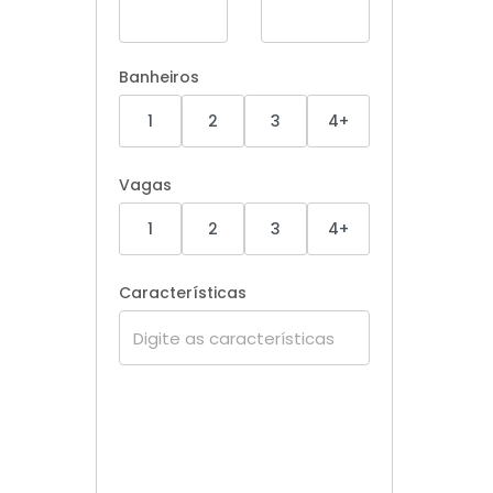
Banheiros
1
2
3
4+
Vagas
1
2
3
4+
Características