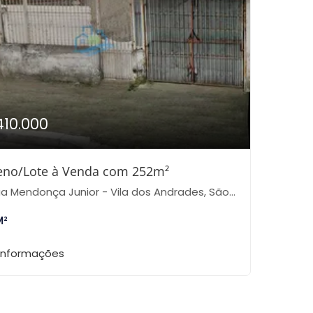
410.000
eno/Lote à Venda com 252m²
 Mendonça Junior - Vila dos Andrades, São Paulo-SP
M²
 informações