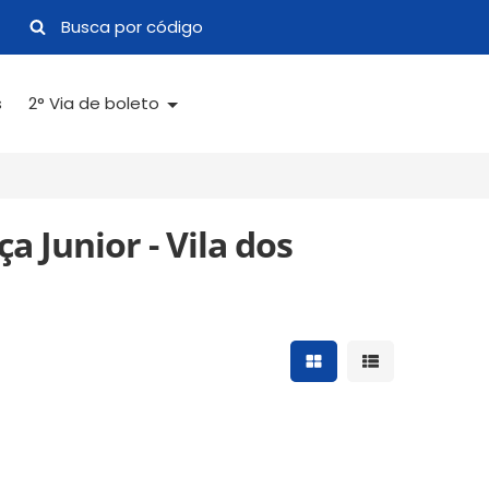
s
2° Via de boleto
 Junior - Vila dos
Mostrar resultados 
Mostrar result