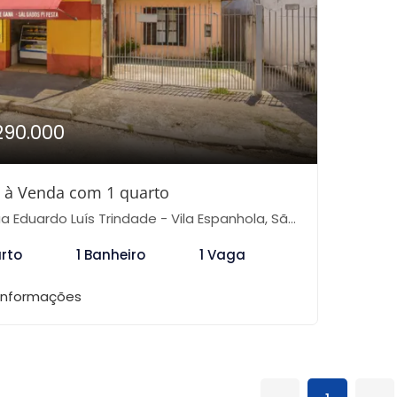
290.000
 à Venda com 1 quarto
 Eduardo Luís Trindade - Vila Espanhola, São Paulo-SP
arto
1 Banheiro
1 Vaga
 informações