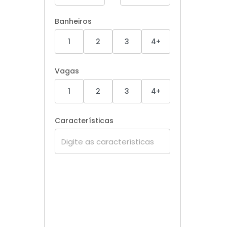
Banheiros
1
2
3
4+
Vagas
1
2
3
4+
Características