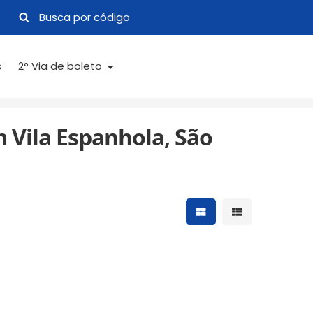
s
2° Via de boleto
 Vila Espanhola, São
Mostrar resultados 
Mostrar result