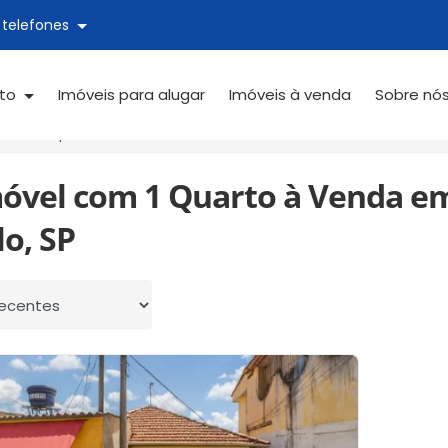
 telefones
ato
Imóveis para alugar
Imóveis à venda
Sobre nó
Vila Espanhola
1 Quarto
móvel com 1 Quarto à Venda em
o, SP
 por