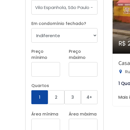
Em condomínio fechado?
R$ 
Preço
Preço
mínimo
máximo
Casa
Rua
1 Qu
Quartos
Mais
1
2
3
4+
Área mínima
Área máxima