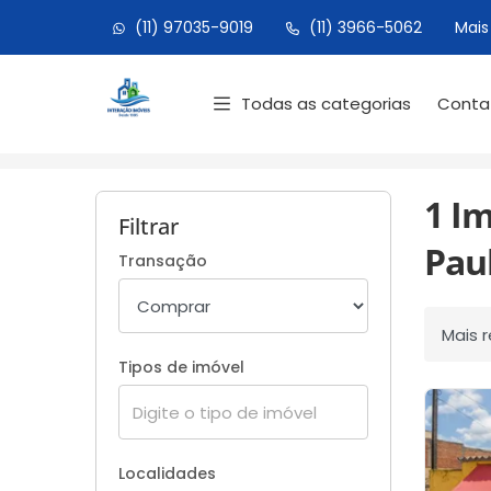
(11) 97035-9019
(11) 3966-5062
Mais
Página inicial
Todas as categorias
Cont
Início
Imóveis à venda
São Paulo/SP
1 I
Filtrar
Paul
Transação
Ordenar
Tipos de imóvel
Localidades