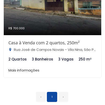
R$ 700.000
Casa à Venda com 2 quartos, 250m²
Rua José de Campos Novais - Vila Nina, São Paulo-SP
2 Quartos
3 Banheiros
3 Vagas
250 m²
Mais informações
‹
1
›