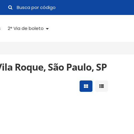
s
2° Via de boleto
ila Roque, São Paulo, SP
Mostrar resultados 
Mostrar result