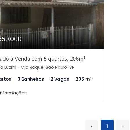
550.000
ado à Venda com 5 quartos, 206m²
a Luzim - Vila Roque, São Paulo-SP
artos
3 Banheiros
2 Vagas
206 m²
 informações
‹
1
›