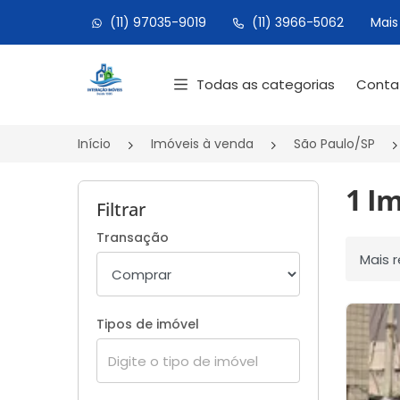
(11) 97035-9019
(11) 3966-5062
Mais
Página inicial
Todas as categorias
Cont
Início
Imóveis à venda
São Paulo/SP
1 Im
Filtrar
Transação
Ordenar
Tipos de imóvel