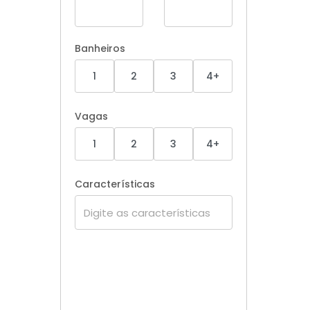
Banheiros
1
2
3
4+
Vagas
1
2
3
4+
Características