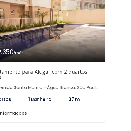
2.350
/mês
tamento para Alugar com 2 quartos,
²
enida Santa Marina - Água Branca, São Paulo-SP
artos
1 Banheiro
37 m²
 informações