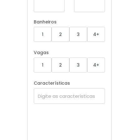
Banheiros
1
2
3
4+
Vagas
1
2
3
4+
Características