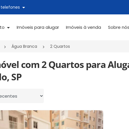
 telefones
ato
Imóveis para alugar
Imóveis à venda
Sobre nó
Água Branca
2 Quartos
móvel com 2 Quartos para Alug
o, SP
 por