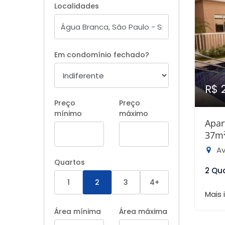
Localidades
Em condomínio fechado?
R$ 
Preço
Preço
mínimo
máximo
Apar
37m
Av
Quartos
2 Qu
1
2
3
4+
Mais
Área mínima
Área máxima