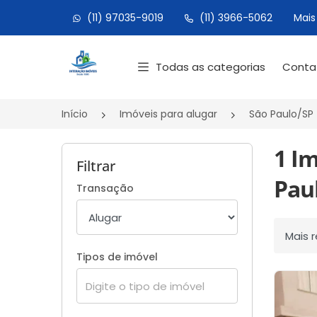
(11) 97035-9019
(11) 3966-5062
Mais
Página inicial
Todas as categorias
Cont
Início
Imóveis para alugar
São Paulo/SP
1 I
Filtrar
Paul
Transação
Ordenar
Tipos de imóvel