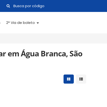
s
2° Via de boleto
ar em Água Branca, São
Mostrar resultados 
Mostrar result