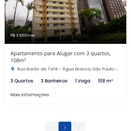
R$ 3.550
/mês
Apartamento para Alugar com 3 quartos,
108m²
Rua Barão de Tefé - Água Branca, São Paulo-SP
3 Quartos
3 Banheiros
1 Vaga
108 m²
Mais informações
‹
1
›