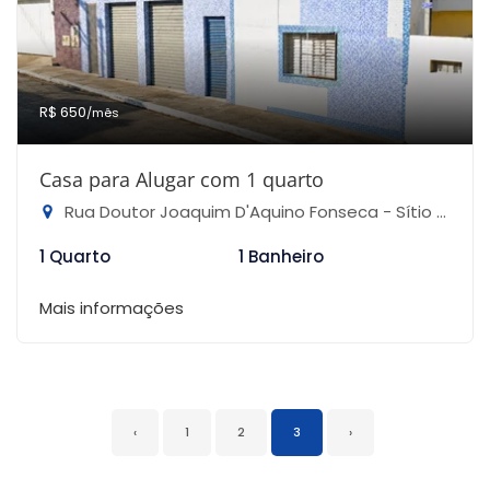
R$ 650
/mês
Casa para Alugar com 1 quarto
Rua Doutor Joaquim D'Aquino Fonseca - Sítio do Mandaqui, São Paulo-SP
1 Quarto
1 Banheiro
Mais informações
‹
1
2
3
›