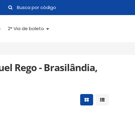
s
2° Via de boleto
l Rego - Brasilândia,
Mostrar resultados 
Mostrar result