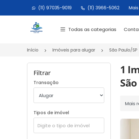
(11) 97035-9019
(11) 3966-5062
Mais
Página inicial
Todas as categorias
Cont
Início
Imóveis para alugar
São Paulo/SP
1 I
Filtrar
São 
Transação
Ordenar
Tipos de imóvel