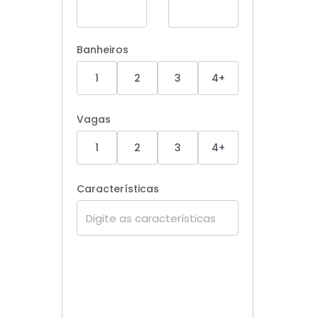
Banheiros
1
2
3
4+
Vagas
1
2
3
4+
Características