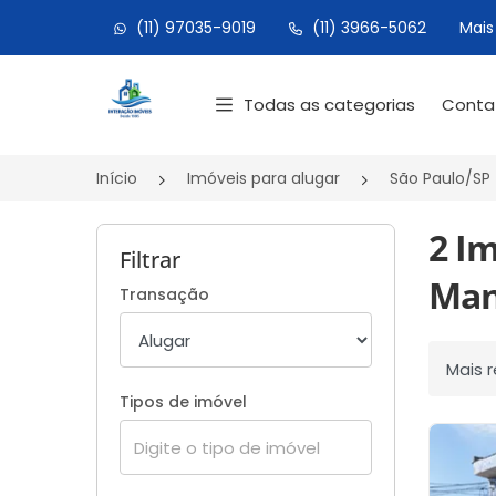
(11) 97035-9019
(11) 3966-5062
Mais
Página inicial
Todas as categorias
Cont
Início
Imóveis para alugar
São Paulo/SP
2 I
Filtrar
Man
Transação
Ordenar
Tipos de imóvel