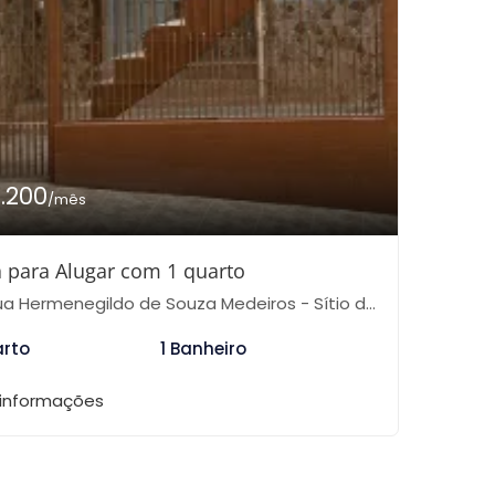
1.200
/mês
 para Alugar com 1 quarto
 Hermenegildo de Souza Medeiros - Sítio do Mandaqui, São Paulo-SP
arto
1 Banheiro
 informações