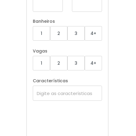
Banheiros
1
2
3
4+
Vagas
1
2
3
4+
Características