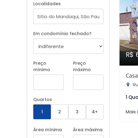
Localidades
Em condomínio fechado?
R$ 
Preço
Preço
mínimo
máximo
Casa
Rua 
1 Qu
Quartos
Mais
1
2
3
4+
Área mínima
Área máxima