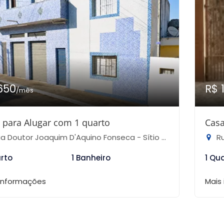
650
R$ 
/mês
 para Alugar com 1 quarto
Casa
Doutor Joaquim D'Aquino Fonseca - Sítio do Mandaqui, São Paulo-SP
Rua
arto
1 Banheiro
1 Qu
 informações
Mais