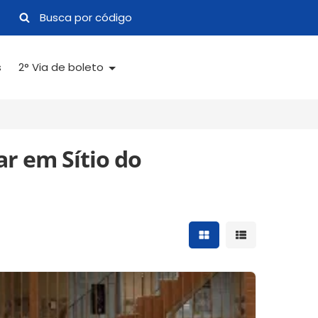
s
2° Via de boleto
r em Sítio do
Mostrar resultados 
Mostrar result