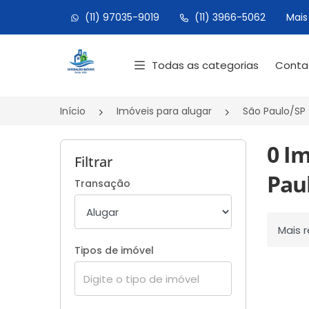
(11) 97035-9019
(11) 3966-5062
Mais
Página inicial
Todas as categorias
Cont
Início
Imóveis para alugar
São Paulo/SP
0 I
Filtrar
Paul
Transação
Ordenar
Tipos de imóvel