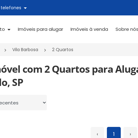
 telefones
ato
Imóveis para alugar
Imóveis à venda
Sobre nó
Vila Barbosa
2 Quartos
móvel com 2 Quartos para Alug
o, SP
 por
‹
1
›