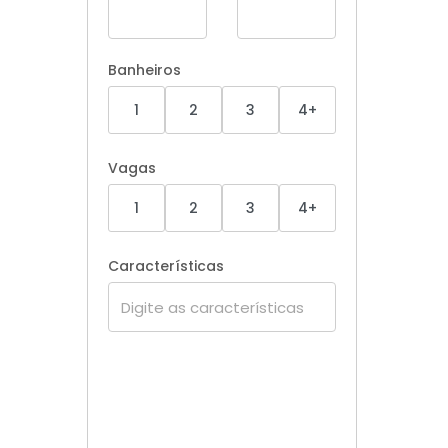
Banheiros
1
2
3
4+
Vagas
1
2
3
4+
Características