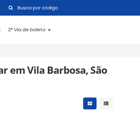
s
2° Via de boleto
ar em Vila Barbosa, São
Mostrar resultados 
Mostrar result