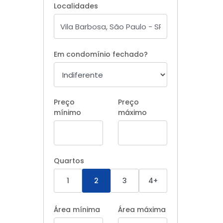
Localidades
Em condomínio fechado?
Preço
Preço
mínimo
máximo
Quartos
1
2
3
4+
Área mínima
Área máxima