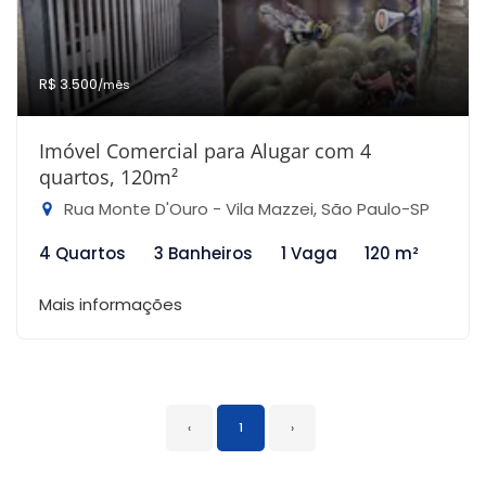
R$ 3.500
/mês
Imóvel Comercial para Alugar com 4
quartos, 120m²
Rua Monte D'Ouro - Vila Mazzei, São Paulo-SP
4 Quartos
3 Banheiros
1 Vaga
120 m²
Mais informações
‹
1
›