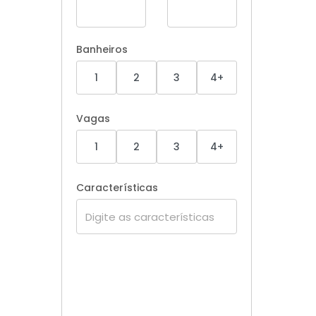
Banheiros
1
2
3
4+
Vagas
1
2
3
4+
Características