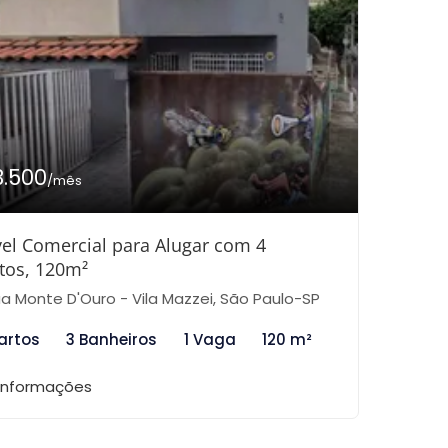
3.500
/mês
el Comercial para Alugar com 4
tos, 120m²
a Monte D'Ouro - Vila Mazzei, São Paulo-SP
artos
3 Banheiros
1 Vaga
120 m²
 informações