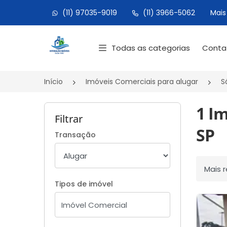
(11) 97035-9019
(11) 3966-5062
Mais
Página inicial
Todas as categorias
Cont
Início
Imóveis Comerciais para alugar
S
1 Im
Filtrar
SP
Transação
Ordenar
Tipos de imóvel