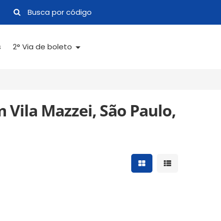
s
2° Via de boleto
 Vila Mazzei, São Paulo,
Mostrar resultados 
Mostrar result