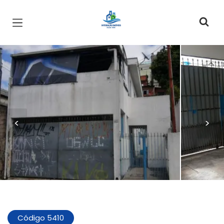
Página inicial
<
>
Código 5410