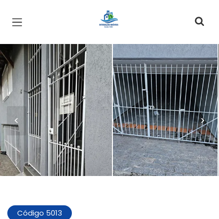
Página inicial
<
>
Código 5013