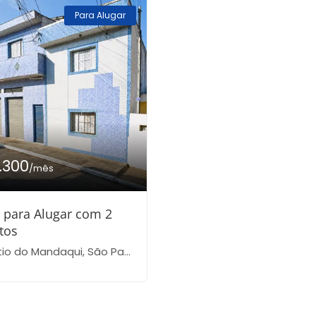
Para Alugar
1.300
/mês
 para Alugar com 2
tos
io do Mandaqui, São Paulo-SP