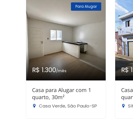
Para Alugar
R$ 1.300
R$ 
/mês
Casa para Alugar com 1
Casa
quarto, 30m²
quar
Casa Verde, São Paulo-SP
Sít