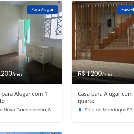
Para Alugar
Para A
1.200
R$ 1.200
/mês
/mês
 para Alugar com 1
Casa para Alugar com
to
quarto
a Nova Cachoeirinha, São Paulo-SP
Sítio do Mandaqui, São Pau