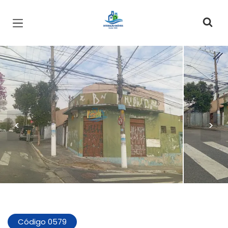
Página inicial
<
>
Código 0579